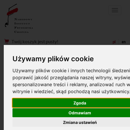
Menu
Twój koszyk jest pusty!
pl
en
Używamy plików cookie
22. MIĘDZYNARODOWY
Używamy plików cookie i innych technologii śledzeni
FESTIWAL MUZYCZNY
poprawić jakość przeglądania naszej witryny, wyświe
CHOPIN I JEGO EUROPA
spersonalizowane treści i reklamy, analizować ruch w
witrynie i wiedzieć, skąd pochodzą nasi użytkownicy
22. MIĘDZYNARODOWY FESTIWAL MUZYCZNY
Zgoda
CHOPIN I JEGO EUROPA
Odmawiam
Zmiana ustawień