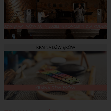
KRAINA DŹWIĘKÓW