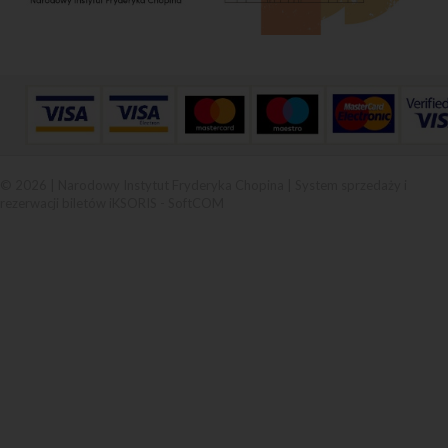
© 2026 | Narodowy Instytut Fryderyka Chopina |
System sprzedaży i
rezerwacji biletów iKSORIS
-
SoftCOM