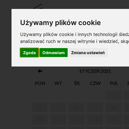
BILET
Używamy plików cookie
Używamy plików cookie i innych technologii śledz
analizować ruch w naszej witrynie i wiedzieć, sk
Twój koszyk jest pusty!
Zgoda
Odmawiam
Zmiana ustawień
OGÓLNOPOLSKA KONFERENCJA KU
STYCZEŃ 2021
PON
WT
ŚR
CZW
PIĄ
1
4
5
6
7
8
11
12
13
14
15