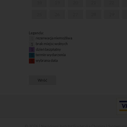
18
19
20
21
22
25
26
27
28
29
Legenda:
rezerwacja niemożliwa
1
brak miejsc wolnych
1
dzień bezpłatny
1
termin wydarzenia
1
wybrana data
1
© 2026 | Narodowy Instytut Fryderyka Chopina |
System spr