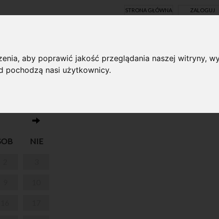
STRONA GŁÓWNA
ZALOGUJ
Y ONLINE
enia, aby poprawić jakość przeglądania naszej witryny, wy
ąd pochodzą nasi użytkownicy.
Brak wydarzeń w dniu 21.01.2021
LTURY
SOB
NIE
2
3
9
10
16
17