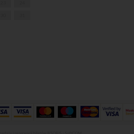
23
24
30
31
zedaży i rezerwacji biletów iKSORIS
-
SoftCOM