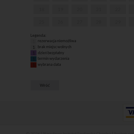
18
19
20
21
22
25
26
27
28
29
Legenda:
rezerwacja niemożliwa
1
brak miejsc wolnych
1
dzień bezpłatny
1
termin wydarzenia
1
wybrana data
1
© 2026 | Narodowy Instytut Fryderyka Chopina |
System spr