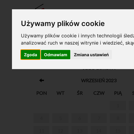
BILET
Używamy plików cookie
Używamy plików cookie i innych technologii śledz
analizować ruch w naszej witrynie i wiedzieć, sk
Twój koszyk jest pusty!
Zgoda
Odmawiam
Zmiana ustawień
19. MIĘDZYNARODOWY FESTIWAL MUZYCZ
JEGO EUROPA
WRZESIEŃ 2023
PON
WT
ŚR
CZW
PIĄ
1
4
5
6
7
8
11
12
13
14
15