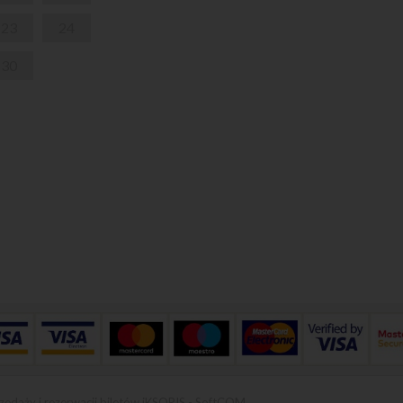
23
24
30
zedaży i rezerwacji biletów iKSORIS
-
SoftCOM