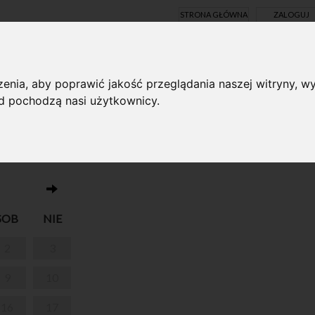
STRONA GŁÓWNA
ZALOGUJ
Y ONLINE
enia, aby poprawić jakość przeglądania naszej witryny, wy
ąd pochodzą nasi użytkownicy.
Brak wydarzeń w dniu 12.09.2023
NY CHOPIN I
SOB
NIE
2
3
9
10
16
17