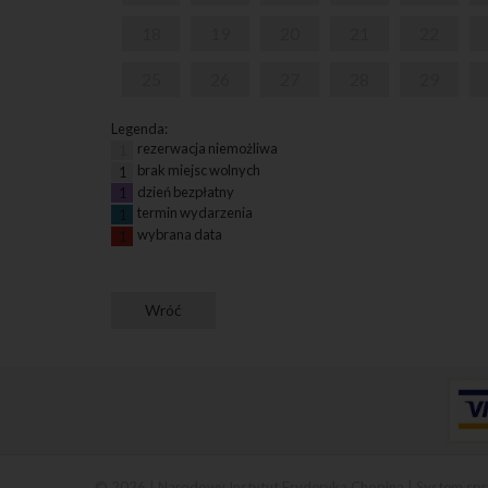
18
19
20
21
22
25
26
27
28
29
Legenda:
rezerwacja niemożliwa
1
brak miejsc wolnych
1
dzień bezpłatny
1
termin wydarzenia
1
wybrana data
1
© 2026 | Narodowy Instytut Fryderyka Chopina |
System spr