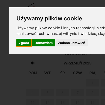
BILET
Używamy plików cookie
Używamy plików cookie i innych technologii śledz
analizować ruch w naszej witrynie i wiedzieć, sk
Twój koszyk jest pusty!
Zgoda
Odmawiam
Zmiana ustawień
19. MIĘDZYNARODOWY FESTIWAL MUZYCZ
JEGO EUROPA
WRZESIEŃ 2023
PON
WT
ŚR
CZW
PIĄ
1
4
5
6
7
8
11
12
13
14
15