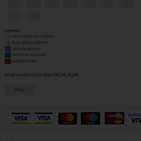
22
23
24
25
26
27
28
29
30
Legenda:
rezerwacja niemożliwa
1
brak miejsc wolnych
1
dzień bezpłatny
1
termin wydarzenia
1
wybrana data
1
Brak wydarzeń w dniu 08.04.2024
© 2026 | Narodowy Instytut Fryderyka Chopina |
System sprzedaży i