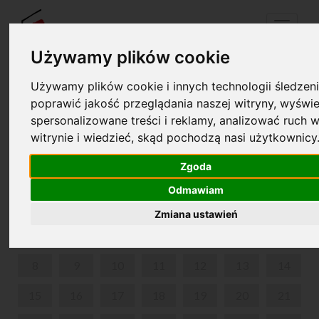
Menu
Używamy plików cookie
Używamy plików cookie i innych technologii śledzeni
Twój koszyk jest pusty!
poprawić jakość przeglądania naszej witryny, wyświe
pl
en
spersonalizowane treści i reklamy, analizować ruch w
witrynie i wiedzieć, skąd pochodzą nasi użytkownicy
SPOTKANIE Z MATEUSZEM KOWALSKIM
Zgoda
KWIECIEŃ 2024
Odmawiam
PON
WT
ŚR
CZW
PIĄ
SOB
NIE
Zmiana ustawień
1
2
3
4
5
6
7
8
9
10
11
12
13
14
15
16
17
18
19
20
21