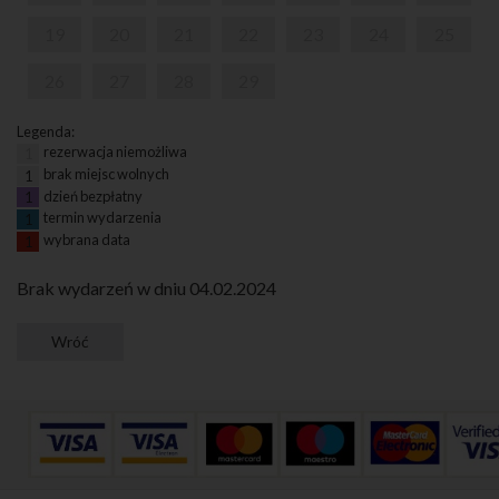
19
20
21
22
23
24
25
26
27
28
29
Legenda:
rezerwacja niemożliwa
1
brak miejsc wolnych
1
dzień bezpłatny
1
termin wydarzenia
1
wybrana data
1
Brak wydarzeń w dniu 04.02.2024