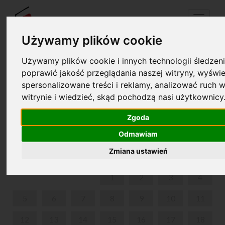
Menu
Używamy plików cookie
Używamy plików cookie i innych technologii śledzeni
Twój koszyk jest pusty!
poprawić jakość przeglądania naszej witryny, wyświe
pl
en
spersonalizowane treści i reklamy, analizować ruch w
witrynie i wiedzieć, skąd pochodzą nasi użytkownicy
„UKULELOWY KOLĘDNIK” – WARSZTATY
MIĘDZYPOKOLENIOWE
Zgoda
Odmawiam
LUTY 2024
Zmiana ustawień
PON
WT
ŚR
CZW
PIĄ
SOB
NIE
1
2
3
4
5
6
7
8
9
10
11
12
13
14
15
16
17
18