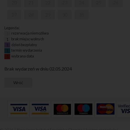
20
21
22
23
24
25
26
27
28
29
30
31
Legenda:
rezerwacja niemożliwa
1
brak miejsc wolnych
1
dzień bezpłatny
1
termin wydarzenia
1
wybrana data
1
Brak wydarzeń w dniu 02.05.2024
© 2026 | Narodowy Instytut Fryderyka Chopina |
System sprzedaży i