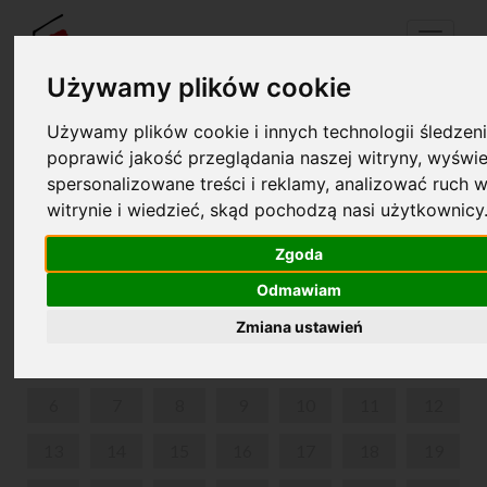
Menu
Używamy plików cookie
Używamy plików cookie i innych technologii śledzeni
Twój koszyk jest pusty!
poprawić jakość przeglądania naszej witryny, wyświe
pl
en
spersonalizowane treści i reklamy, analizować ruch w
witrynie i wiedzieć, skąd pochodzą nasi użytkownicy
KSIĄŻKA I MUZYKA DLA NAJMŁODSZYCH
Zgoda
MAJ 2024
Odmawiam
PON
WT
ŚR
CZW
PIĄ
SOB
NIE
Zmiana ustawień
1
2
3
4
5
6
7
8
9
10
11
12
13
14
15
16
17
18
19