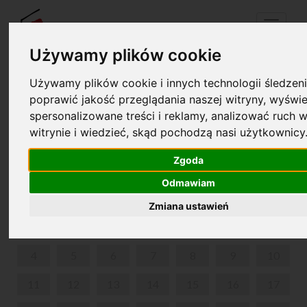
Menu
Używamy plików cookie
Używamy plików cookie i innych technologii śledzeni
Twój koszyk jest pusty!
poprawić jakość przeglądania naszej witryny, wyświe
pl
en
spersonalizowane treści i reklamy, analizować ruch w
witrynie i wiedzieć, skąd pochodzą nasi użytkownicy
KSIĄŻKA I MUZYKA DLA NAJMŁODSZYCH
Zgoda
MARZEC 2024
Odmawiam
PON
WT
ŚR
CZW
PIĄ
SOB
NIE
Zmiana ustawień
1
2
3
4
5
6
7
8
9
10
11
12
13
14
15
16
17