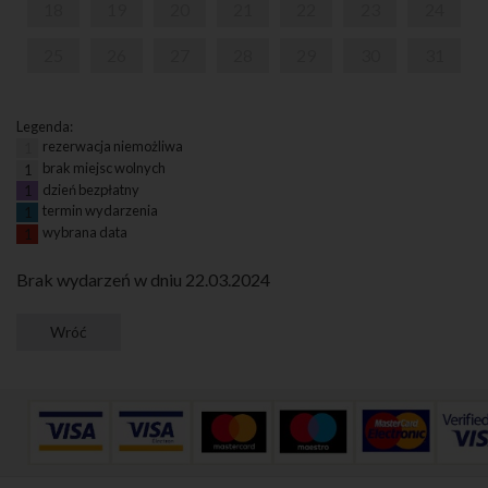
18
19
20
21
22
23
24
25
26
27
28
29
30
31
Legenda:
rezerwacja niemożliwa
1
brak miejsc wolnych
1
dzień bezpłatny
1
termin wydarzenia
1
wybrana data
1
Brak wydarzeń w dniu 22.03.2024