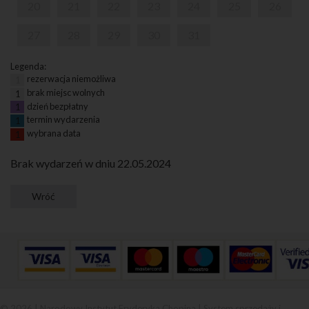
20
21
22
23
24
25
26
27
28
29
30
31
Legenda:
rezerwacja niemożliwa
1
brak miejsc wolnych
1
dzień bezpłatny
1
termin wydarzenia
1
wybrana data
1
Brak wydarzeń w dniu 22.05.2024
© 2026 | Narodowy Instytut Fryderyka Chopina |
System sprzedaży i