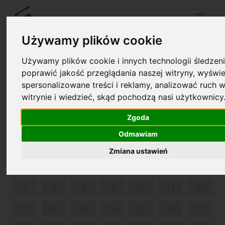
Menu
Używamy plików cookie
Używamy plików cookie i innych technologii śledzeni
Twój koszyk jest pusty!
poprawić jakość przeglądania naszej witryny, wyświe
pl
en
spersonalizowane treści i reklamy, analizować ruch w
witrynie i wiedzieć, skąd pochodzą nasi użytkownicy
UKULELE PO POLSKU
Zgoda
MAJ 2024
Odmawiam
PON
WT
ŚR
CZW
PIĄ
SOB
NIE
Zmiana ustawień
1
2
3
4
5
6
7
8
9
10
11
12
13
14
15
16
17
18
19