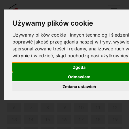
Menu
Używamy plików cookie
Używamy plików cookie i innych technologii śledzeni
Twój koszyk jest pusty!
poprawić jakość przeglądania naszej witryny, wyświe
pl
en
spersonalizowane treści i reklamy, analizować ruch w
witrynie i wiedzieć, skąd pochodzą nasi użytkownicy
UKULELE PO POLSKU
Zgoda
MAJ 2024
Odmawiam
PON
WT
ŚR
CZW
PIĄ
SOB
NIE
Zmiana ustawień
1
2
3
4
5
6
7
8
9
10
11
12
13
14
15
16
17
18
19