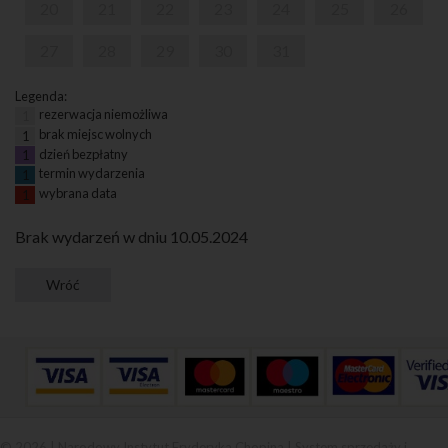
20
21
22
23
24
25
26
27
28
29
30
31
Legenda:
rezerwacja niemożliwa
1
brak miejsc wolnych
1
dzień bezpłatny
1
termin wydarzenia
1
wybrana data
1
Brak wydarzeń w dniu 10.05.2024
© 2026 | Narodowy Instytut Fryderyka Chopina |
System sprzedaży i