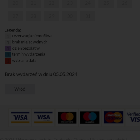
20
21
22
23
24
25
26
27
28
29
30
31
Legenda:
rezerwacja niemożliwa
1
brak miejsc wolnych
1
dzień bezpłatny
1
termin wydarzenia
1
wybrana data
1
Brak wydarzeń w dniu 05.05.2024
© 2026 | Narodowy Instytut Fryderyka Chopina |
System sprzedaży i