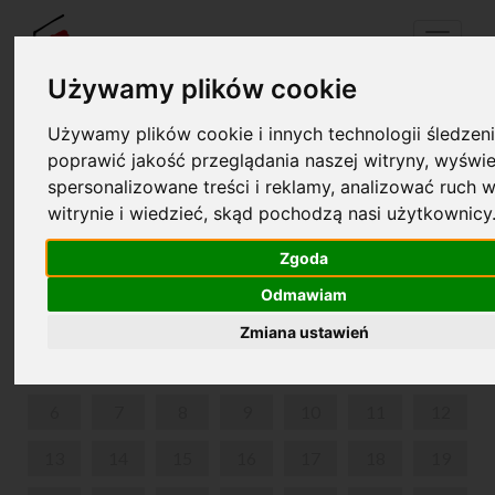
Menu
Używamy plików cookie
Używamy plików cookie i innych technologii śledzeni
Twój koszyk jest pusty!
poprawić jakość przeglądania naszej witryny, wyświe
pl
en
spersonalizowane treści i reklamy, analizować ruch w
witrynie i wiedzieć, skąd pochodzą nasi użytkownicy
MUZYCZNE CZYTANKI
Zgoda
MAJ 2024
Odmawiam
PON
WT
ŚR
CZW
PIĄ
SOB
NIE
Zmiana ustawień
1
2
3
4
5
6
7
8
9
10
11
12
13
14
15
16
17
18
19