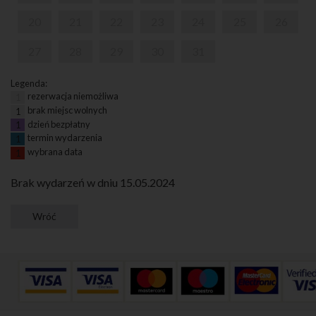
20
21
22
23
24
25
26
27
28
29
30
31
Legenda:
rezerwacja niemożliwa
1
brak miejsc wolnych
1
dzień bezpłatny
1
termin wydarzenia
1
wybrana data
1
Brak wydarzeń w dniu 15.05.2024