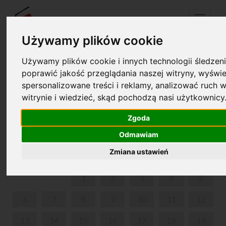
Menu
Używamy plików cookie
Używamy plików cookie i innych technologii śledzeni
Twój koszyk jest pusty!
poprawić jakość przeglądania naszej witryny, wyświe
pl
en
spersonalizowane treści i reklamy, analizować ruch w
witrynie i wiedzieć, skąd pochodzą nasi użytkownicy
“FRYCEK SPACERUJE…” - CYKL SPACERÓW DLA
RODZIN Z DZIEĆMI
Zgoda
Odmawiam
MAJ 2024
Zmiana ustawień
PON
WT
ŚR
CZW
PIĄ
SOB
NIE
1
2
3
4
5
6
7
8
9
10
11
12
13
14
15
16
17
18
19