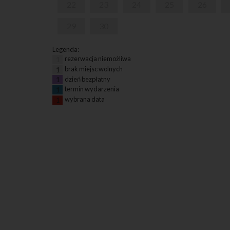
22
23
24
25
26
29
30
Legenda:
rezerwacja niemożliwa
1
brak miejsc wolnych
1
dzień bezpłatny
1
termin wydarzenia
1
wybrana data
1