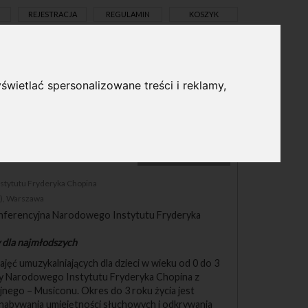
REJESTRACJA
REGULAMIN
KOSZYK
świetlać spersonalizowane treści i reklamy,
pl
en
BRAK MIEJSC
stytutu Fryderyka Chopina
ik), Warszawa
ferencyjna Narodowego Instytutu Fryderyka
 dla najmłodszych
ajęć umuzykalniających dla dzieci w wieku od 0 do 3
y Narodowego Instytutu Fryderyka Chopina z
nego – Musiconu. Okres do 3 roku życia jest
 nabywania umiejętności słuchowych i odkrywania