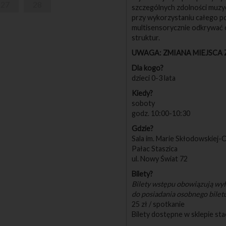
27
28
szczególnych zdolności muzyc
przy wykorzystaniu całego p
multisensorycznie odkrywać o
struktur.
UWAGA: ZMIANA MIEJSCA 
Dla kogo?
dzieci 0-3 lata
Kiedy?
soboty
godz. 10:00-10:30
Gdzie?
Sala im. Marie Skłodowskiej-C
Pałac Staszica
ul. Nowy Świat 72
Bilety?
Bilety wstępu obowiązują wył
do posiadania osobnego biletu
25 zł / spotkanie
Bilety dostępne w sklepie sta