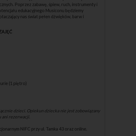
znych. Poprzez zabawę, śpiew, ruch, instrumenty i
otencjału edukacyjnego Musiconu będziemy
taczający nas świat pełen dźwięków, barw i
ZAJĘĆ
urie (1 piętro)
ącznie dzieci. Opiekun dziecka nie jest zobowiązany
 ani rezerwacji.
cjonarnym NIFC przy ul. Tamka 43 oraz online.