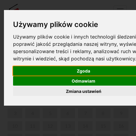
Menu
Używamy plików cookie
Używamy plików cookie i innych technologii śledzeni
Twój koszyk jest pusty!
poprawić jakość przeglądania naszej witryny, wyświe
pl
en
spersonalizowane treści i reklamy, analizować ruch w
witrynie i wiedzieć, skąd pochodzą nasi użytkownicy
GORDONKI U FRYCKA
Zgoda
CZERWIEC 2024
Odmawiam
PON
WT
ŚR
CZW
PIĄ
SOB
NIE
Zmiana ustawień
1
2
3
4
5
6
7
8
9
10
11
12
13
14
15
16