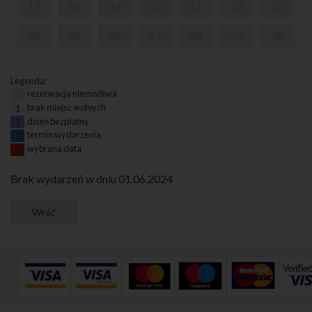
17
18
19
20
21
22
23
24
25
26
27
28
29
30
Legenda:
rezerwacja niemożliwa
1
brak miejsc wolnych
1
dzień bezpłatny
1
termin wydarzenia
1
wybrana data
1
Brak wydarzeń w dniu 01.06.2024