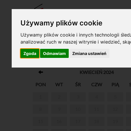
BILET
Używamy plików cookie
Używamy plików cookie i innych technologii śledz
analizować ruch w naszej witrynie i wiedzieć, sk
Twój koszyk jest pusty!
Zgoda
Odmawiam
Zmiana ustawień
KRAINA DŹWIĘKÓW
KWIECIEŃ 2024
PON
WT
ŚR
CZW
PIĄ
1
2
3
4
5
8
9
10
11
12
15
16
17
18
19