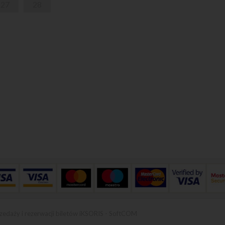
27
28
zedaży i rezerwacji biletów iKSORIS
-
SoftCOM