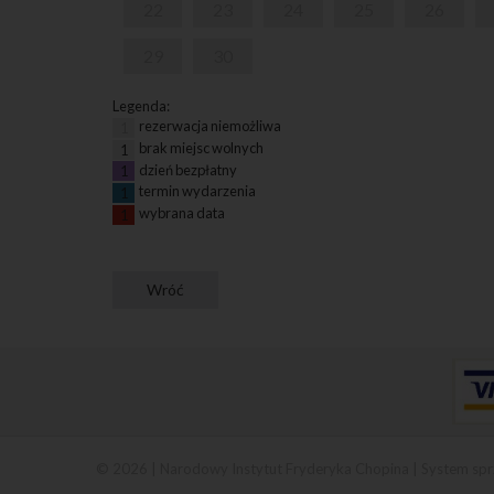
22
23
24
25
26
29
30
Legenda:
rezerwacja niemożliwa
1
brak miejsc wolnych
1
dzień bezpłatny
1
termin wydarzenia
1
wybrana data
1
© 2026 | Narodowy Instytut Fryderyka Chopina |
System spr