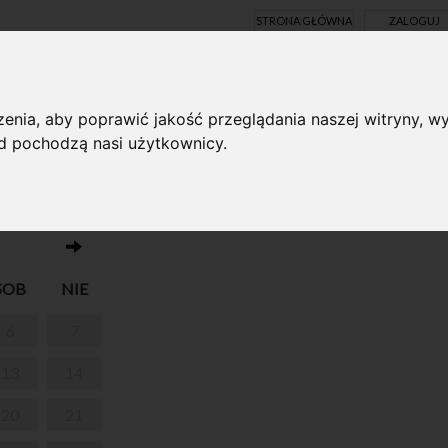
STRONA GŁÓWNA
ZALOGUJ
Y ONLINE
enia, aby poprawić jakość przeglądania naszej witryny, wy
ąd pochodzą nasi użytkownicy.
Brak wydarzeń w dniu 19.04.2024
SOB
NIE
6
7
13
14
20
21