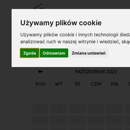
BILET
Używamy plików cookie
Używamy plików cookie i innych technologii śledz
analizować ruch w naszej witrynie i wiedzieć, sk
Twój koszyk jest pusty!
Zgoda
Odmawiam
Zmiana ustawień
WEEKENDOWE ZWIEDZANIE Z PRZEWO
PAŹDZIERNIK 2023
PON
WT
ŚR
CZW
PIĄ
2
3
4
5
6
9
10
11
12
13