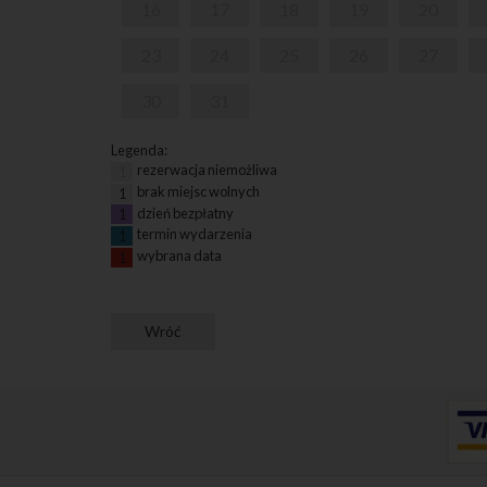
16
17
18
19
20
23
24
25
26
27
30
31
Legenda:
rezerwacja niemożliwa
1
brak miejsc wolnych
1
dzień bezpłatny
1
termin wydarzenia
1
wybrana data
1