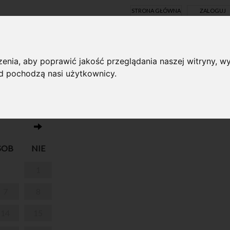
STRONA GŁÓWNA
ZALOGUJ
Y ONLINE
enia, aby poprawić jakość przeglądania naszej witryny, wy
ąd pochodzą nasi użytkownicy.
Brak wydarzeń w dniu 30.10.2023
DNIKIEM
SOB
NIE
1
7
8
14
15