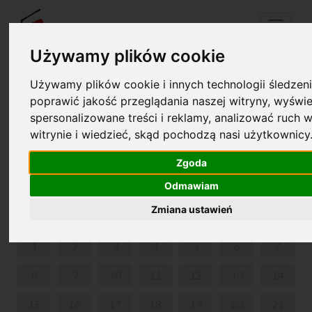
Menu
Używamy plików cookie
Używamy plików cookie i innych technologii śledzeni
Twój koszyk jest pusty!
poprawić jakość przeglądania naszej witryny, wyświe
pl
en
spersonalizowane treści i reklamy, analizować ruch w
witrynie i wiedzieć, skąd pochodzą nasi użytkownicy
MAŁA AKADEMIA MUZYKI POLSKIEJ- ŻELAZOWA
WOLA
Zgoda
Odmawiam
LUTY 2021
Zmiana ustawień
PON
WT
ŚR
CZW
PIĄ
SOB
NIE
1
2
3
4
5
6
7
8
9
10
11
12
13
14
15
16
17
18
19
20
21