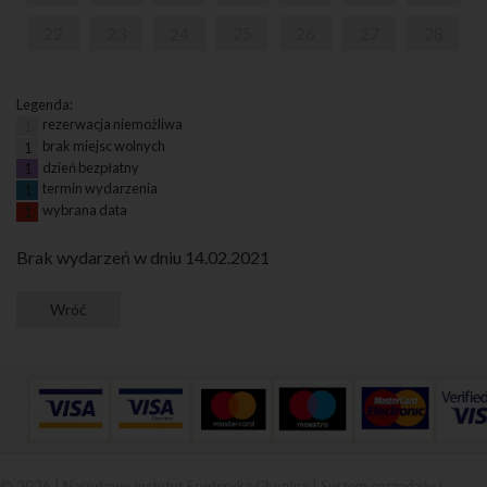
22
23
24
25
26
27
28
Legenda:
rezerwacja niemożliwa
1
brak miejsc wolnych
1
dzień bezpłatny
1
termin wydarzenia
1
wybrana data
1
Brak wydarzeń w dniu 14.02.2021
© 2026 | Narodowy Instytut Fryderyka Chopina |
System sprzedaży i