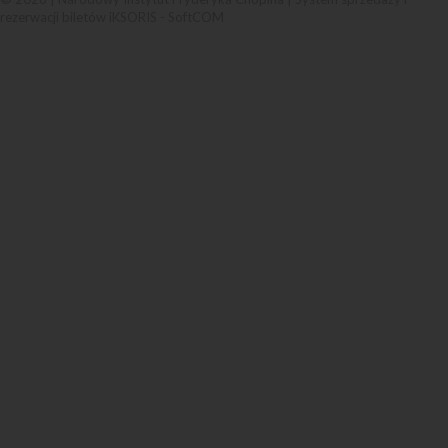
rezerwacji biletów iKSORIS
-
SoftCOM