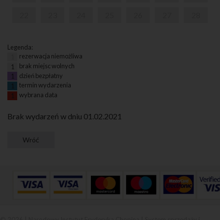
22
23
24
25
26
27
28
Legenda:
rezerwacja niemożliwa
1
brak miejsc wolnych
1
dzień bezpłatny
1
termin wydarzenia
1
wybrana data
1
Brak wydarzeń w dniu 01.02.2021
© 2026 | Narodowy Instytut Fryderyka Chopina |
System sprzedaży i