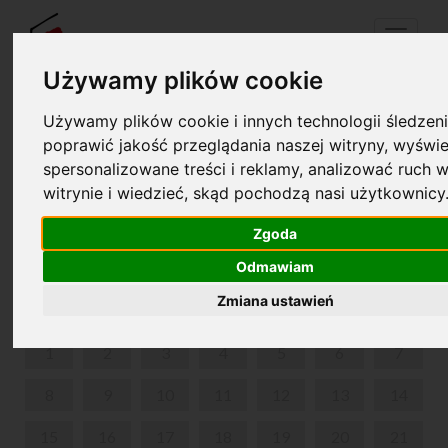
Menu
Używamy plików cookie
Używamy plików cookie i innych technologii śledzeni
Twój koszyk jest pusty!
poprawić jakość przeglądania naszej witryny, wyświe
pl
en
spersonalizowane treści i reklamy, analizować ruch w
witrynie i wiedzieć, skąd pochodzą nasi użytkownicy
MAŁA AKADEMIA MUZYKI POLSKIEJ- ŻELAZOWA
WOLA
Zgoda
Odmawiam
LUTY 2021
Zmiana ustawień
PON
WT
ŚR
CZW
PIĄ
SOB
NIE
1
2
3
4
5
6
7
8
9
10
11
12
13
14
15
16
17
18
19
20
21