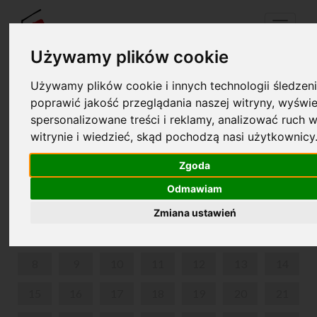
Menu
Używamy plików cookie
Używamy plików cookie i innych technologii śledzeni
Twój koszyk jest pusty!
poprawić jakość przeglądania naszej witryny, wyświe
pl
en
spersonalizowane treści i reklamy, analizować ruch w
witrynie i wiedzieć, skąd pochodzą nasi użytkownicy
PARK W ŻELAZOWEJ WOLI
Zgoda
STYCZEŃ 2024
Odmawiam
PON
WT
ŚR
CZW
PIĄ
SOB
NIE
Zmiana ustawień
1
2
3
4
5
6
7
8
9
10
11
12
13
14
15
16
17
18
19
20
21