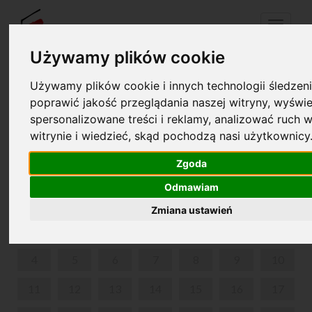
Menu
Używamy plików cookie
Używamy plików cookie i innych technologii śledzeni
Twój koszyk jest pusty!
pl
en
poprawić jakość przeglądania naszej witryny, wyświe
spersonalizowane treści i reklamy, analizować ruch w
witrynie i wiedzieć, skąd pochodzą nasi użytkownicy
PARK W ŻELAZOWEJ WOLI
Zgoda
WRZESIEŃ 2023
Odmawiam
PON
WT
ŚR
CZW
PIĄ
SOB
NIE
Zmiana ustawień
1
2
3
4
5
6
7
8
9
10
11
12
13
14
15
16
17