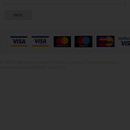
© 2026 | Narodowy Instytut Fryderyka Chopina |
System sprzedaży i
rezerwacji biletów iKSORIS
-
SoftCOM