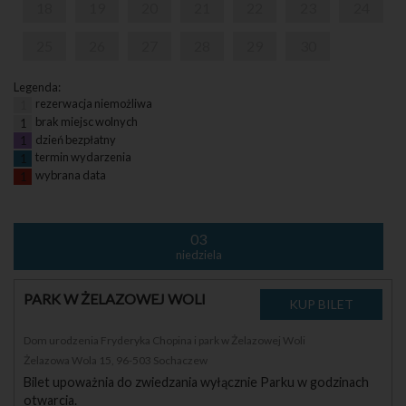
18
19
20
21
22
23
24
25
26
27
28
29
30
Legenda:
rezerwacja niemożliwa
1
brak miejsc wolnych
1
dzień bezpłatny
1
termin wydarzenia
1
wybrana data
1
03
niedziela
PARK W ŻELAZOWEJ WOLI
Dom urodzenia Fryderyka Chopina i park w Żelazowej Woli
Żelazowa Wola 15, 96-503 Sochaczew
Bilet upoważnia do zwiedzania wyłącznie Parku w godzinach
otwarcia.