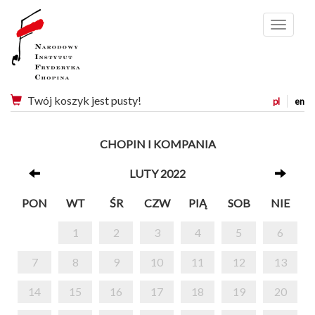
Menu
Twój koszyk jest pusty!
pl
en
CHOPIN I KOMPANIA
LUTY 2022
PON
WT
ŚR
CZW
PIĄ
SOB
NIE
1
2
3
4
5
6
7
8
9
10
11
12
13
14
15
16
17
18
19
20