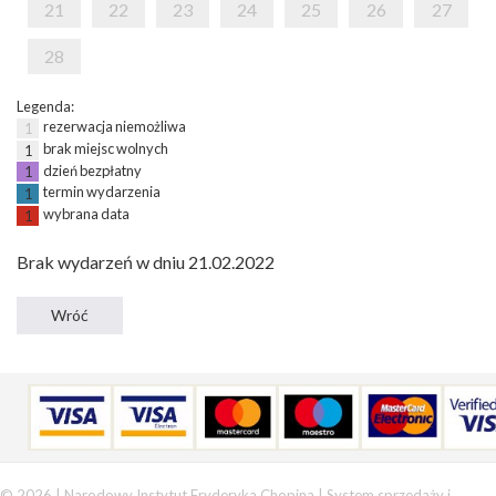
21
22
23
24
25
26
27
28
Legenda:
rezerwacja niemożliwa
1
brak miejsc wolnych
1
dzień bezpłatny
1
termin wydarzenia
1
wybrana data
1
Brak wydarzeń w dniu 21.02.2022
© 2026 | Narodowy Instytut Fryderyka Chopina |
System sprzedaży i