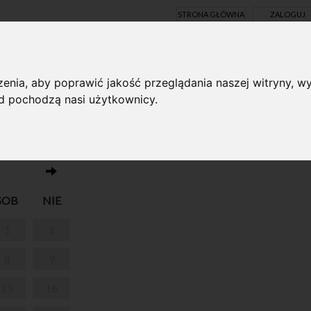
STRONA GŁÓWNA
ZALOGUJ
Y ONLINE
enia, aby poprawić jakość przeglądania naszej witryny, wy
ąd pochodzą nasi użytkownicy.
Brak wydarzeń w dniu 13.01.2022
SOB
NIE
1
2
8
9
15
16