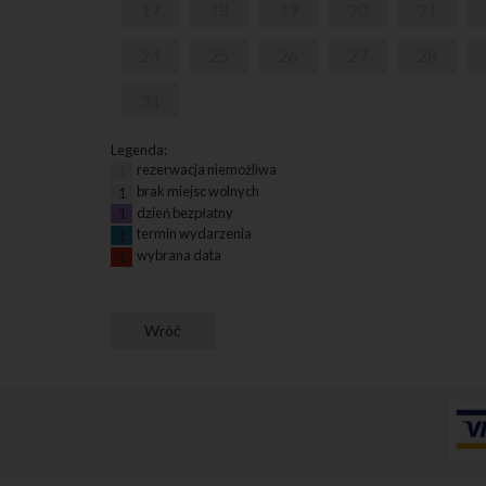
17
18
19
20
21
24
25
26
27
28
31
Legenda:
rezerwacja niemożliwa
1
brak miejsc wolnych
1
dzień bezpłatny
1
termin wydarzenia
1
wybrana data
1