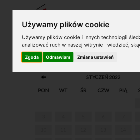
BILET
Używamy plików cookie
Używamy plików cookie i innych technologii śledz
analizować ruch w naszej witrynie i wiedzieć, sk
Twój koszyk jest pusty!
Zgoda
Odmawiam
Zmiana ustawień
CHOPIN I KOMPANIA
STYCZEŃ 2022
PON
WT
ŚR
CZW
PIĄ
3
4
5
6
7
10
11
12
13
14