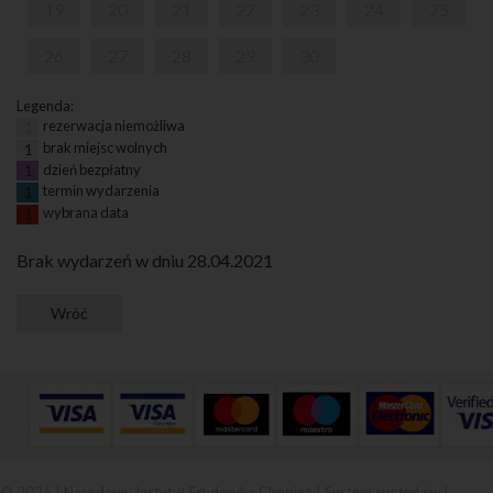
19
20
21
22
23
24
25
26
27
28
29
30
Legenda:
rezerwacja niemożliwa
1
brak miejsc wolnych
1
dzień bezpłatny
1
termin wydarzenia
1
wybrana data
1
Brak wydarzeń w dniu 28.04.2021
© 2026 | Narodowy Instytut Fryderyka Chopina |
System sprzedaży i