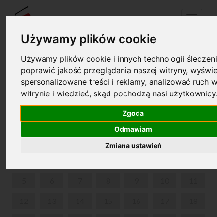
Menu
Używamy plików cookie
Używamy plików cookie i innych technologii śledzeni
Twój koszyk jest pusty!
poprawić jakość przeglądania naszej witryny, wyświe
pl
en
spersonalizowane treści i reklamy, analizować ruch w
witrynie i wiedzieć, skąd pochodzą nasi użytkownicy
CHOPIN I KOMPANIA
Zgoda
KWIECIEŃ 2021
Odmawiam
PON
WT
ŚR
CZW
PIĄ
SOB
NIE
Zmiana ustawień
1
2
3
4
5
6
7
8
9
10
11
12
13
14
15
16
17
18