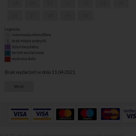
19
20
21
22
23
24
25
26
27
28
29
30
Legenda:
rezerwacja niemożliwa
1
brak miejsc wolnych
1
dzień bezpłatny
1
termin wydarzenia
1
wybrana data
1
Brak wydarzeń w dniu 11.04.2021
© 2026 | Narodowy Instytut Fryderyka Chopina |
System sprzedaży i