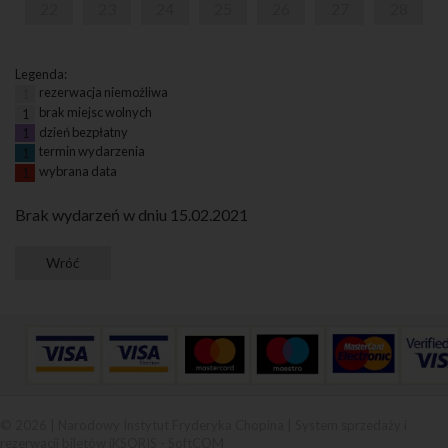
22
23
24
25
26
27
28
Legenda:
rezerwacja niemożliwa
1
brak miejsc wolnych
1
dzień bezpłatny
1
termin wydarzenia
1
wybrana data
1
Brak wydarzeń w dniu 15.02.2021
© 2026 | Narodowy Instytut Fryderyka Chopina |
System sprzedaży i
rezerwacji biletów iKSORIS
-
SoftCOM