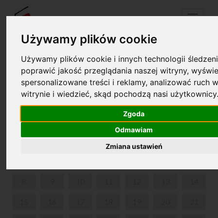
Menu
Używamy plików cookie
Używamy plików cookie i innych technologii śledzeni
Twój koszyk jest pusty!
poprawić jakość przeglądania naszej witryny, wyświe
pl
en
spersonalizowane treści i reklamy, analizować ruch w
witrynie i wiedzieć, skąd pochodzą nasi użytkownicy
CHOPIN I KOMPANIA
Zgoda
LUTY 2021
Odmawiam
PON
WT
ŚR
CZW
PIĄ
SOB
NIE
Zmiana ustawień
1
2
3
4
5
6
7
8
9
10
11
12
13
14
15
16
17
18
19
20
21