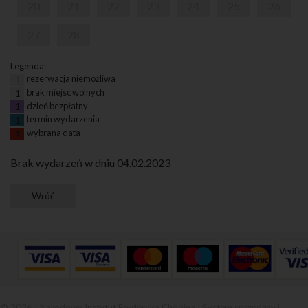
20
21
22
23
24
25
26
27
28
Legenda:
rezerwacja niemożliwa
1
brak miejsc wolnych
1
dzień bezpłatny
1
termin wydarzenia
1
wybrana data
1
Brak wydarzeń w dniu 04.02.2023
© 2026 | Narodowy Instytut Fryderyka Chopina |
System sprzedaży i