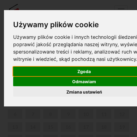
Menu
Używamy plików cookie
Używamy plików cookie i innych technologii śledzeni
Twój koszyk jest pusty!
poprawić jakość przeglądania naszej witryny, wyświe
pl
en
spersonalizowane treści i reklamy, analizować ruch w
witrynie i wiedzieć, skąd pochodzą nasi użytkownicy
RECITAL URODZINOWY
Zgoda
LUTY 2023
Odmawiam
PON
WT
ŚR
CZW
PIĄ
SOB
NIE
Zmiana ustawień
1
2
3
4
5
6
7
8
9
10
11
12
13
14
15
16
17
18
19