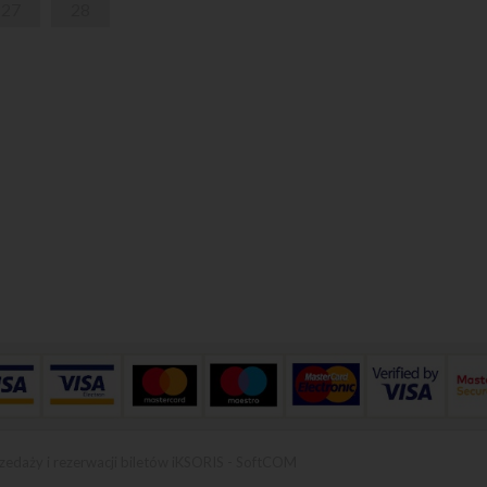
27
28
zedaży i rezerwacji biletów iKSORIS
-
SoftCOM