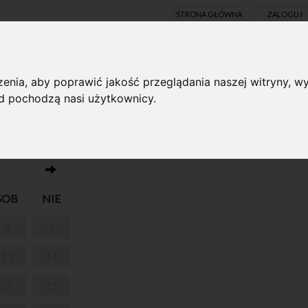
STRONA GŁÓWNA
ZALOGUJ
Y ONLINE
enia, aby poprawić jakość przeglądania naszej witryny, wy
ąd pochodzą nasi użytkownicy.
Muzeum nieczynne
RSZAWIE
SOB
NIE
6
7
13
14
20
21