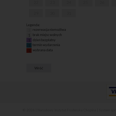
22
23
24
25
26
29
30
31
Legenda:
rezerwacja niemożliwa
1
brak miejsc wolnych
1
dzień bezpłatny
1
termin wydarzenia
1
wybrana data
1
© 2026 | Narodowy Instytut Fryderyka Chopina |
System spr