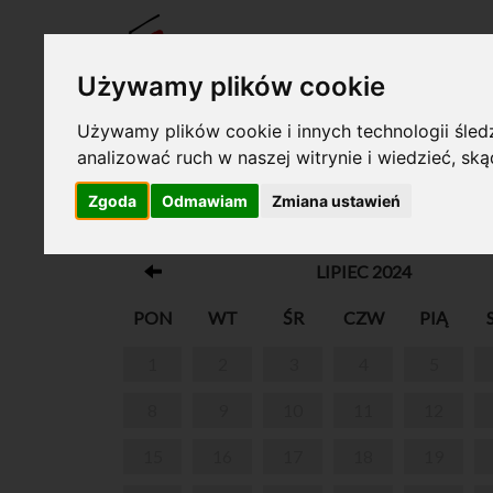
BILET
Używamy plików cookie
Używamy plików cookie i innych technologii śledz
analizować ruch w naszej witrynie i wiedzieć, sk
Twój koszyk jest pusty!
Zgoda
Odmawiam
Zmiana ustawień
MUZEUM FRYDERYKA CHOPINA W WA
LIPIEC 2024
PON
WT
ŚR
CZW
PIĄ
1
2
3
4
5
8
9
10
11
12
15
16
17
18
19