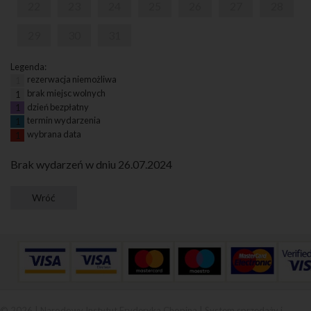
22
23
24
25
26
27
28
29
30
31
Legenda:
rezerwacja niemożliwa
1
brak miejsc wolnych
1
dzień bezpłatny
1
termin wydarzenia
1
wybrana data
1
Brak wydarzeń w dniu 26.07.2024
© 2026 | Narodowy Instytut Fryderyka Chopina |
System sprzedaży i