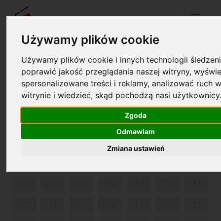
Menu
Używamy plików cookie
Używamy plików cookie i innych technologii śledzeni
Twój koszyk jest pusty!
poprawić jakość przeglądania naszej witryny, wyświe
pl
en
spersonalizowane treści i reklamy, analizować ruch w
witrynie i wiedzieć, skąd pochodzą nasi użytkownicy
MUZEUM FRYDERYKA CHOPINA W WARSZAWIE
Zgoda
LIPIEC 2024
Odmawiam
PON
WT
ŚR
CZW
PIĄ
SOB
NIE
Zmiana ustawień
1
2
3
4
5
6
7
8
9
10
11
12
13
14
15
16
17
18
19
20
21