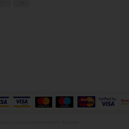
27
28
zedaży i rezerwacji biletów iKSORIS
-
SoftCOM