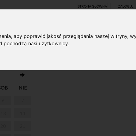
STRONA GŁÓWNA
ZALOGUJ
Y ONLINE
enia, aby poprawić jakość przeglądania naszej witryny, wy
ąd pochodzą nasi użytkownicy.
Brak wydarzeń w dniu 18.07.2024
RSZAWIE
SOB
NIE
6
7
13
14
20
21