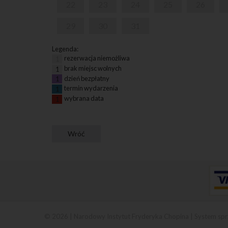
22
23
24
25
26
29
30
31
Legenda:
rezerwacja niemożliwa
1
brak miejsc wolnych
1
dzień bezpłatny
1
termin wydarzenia
1
wybrana data
1
© 2026 | Narodowy Instytut Fryderyka Chopina |
System spr