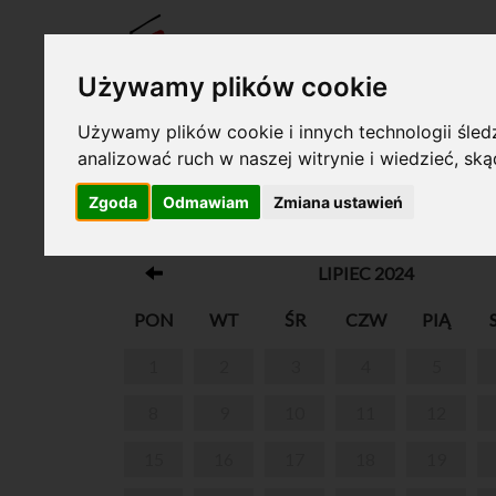
BILET
Używamy plików cookie
Używamy plików cookie i innych technologii śledz
analizować ruch w naszej witrynie i wiedzieć, sk
Twój koszyk jest pusty!
Zgoda
Odmawiam
Zmiana ustawień
MUZEUM FRYDERYKA CHOPINA W WA
LIPIEC 2024
PON
WT
ŚR
CZW
PIĄ
1
2
3
4
5
8
9
10
11
12
15
16
17
18
19