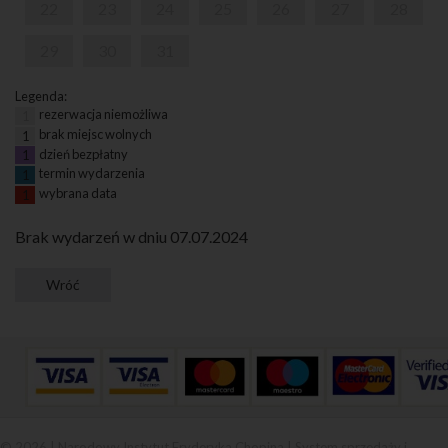
22
23
24
25
26
27
28
29
30
31
Legenda:
rezerwacja niemożliwa
1
brak miejsc wolnych
1
dzień bezpłatny
1
termin wydarzenia
1
wybrana data
1
Brak wydarzeń w dniu 07.07.2024
© 2026 | Narodowy Instytut Fryderyka Chopina |
System sprzedaży i