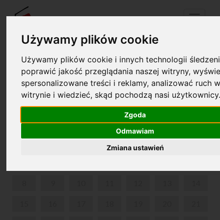
Menu
Używamy plików cookie
Używamy plików cookie i innych technologii śledzeni
Twój koszyk jest pusty!
poprawić jakość przeglądania naszej witryny, wyświe
pl
en
spersonalizowane treści i reklamy, analizować ruch w
witrynie i wiedzieć, skąd pochodzą nasi użytkownicy
MUZEUM FRYDERYKA CHOPINA W WARSZAWIE
Zgoda
LIPIEC 2024
Odmawiam
PON
WT
ŚR
CZW
PIĄ
SOB
NIE
Zmiana ustawień
1
2
3
4
5
6
7
8
9
10
11
12
13
14
15
16
17
18
19
20
21