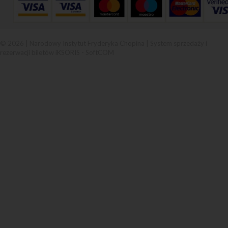
© 2026 | Narodowy Instytut Fryderyka Chopina |
System sprzedaży i
rezerwacji biletów iKSORIS
-
SoftCOM