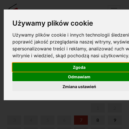
Menu
Używamy plików cookie
Używamy plików cookie i innych technologii śledzeni
Twój koszyk jest pusty!
poprawić jakość przeglądania naszej witryny, wyświe
pl
en
spersonalizowane treści i reklamy, analizować ruch w
witrynie i wiedzieć, skąd pochodzą nasi użytkownicy
1927-2000. HISTORIA MIĘDZYNARODOWYCH
KONKURSÓW PIANISTYCZNYCH IM. FRYDERYKA
Zgoda
CHOPINA. KONKURSY. LAUREACI.
Odmawiam
SIERPIEŃ 2026
Zmiana ustawień
PON
WT
ŚR
CZW
PIĄ
SOB
NIE
1
2
3
4
5
6
7
8
9