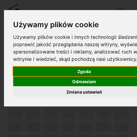
Menu
Używamy plików cookie
Używamy plików cookie i innych technologii śledzeni
Twój koszyk jest pusty!
poprawić jakość przeglądania naszej witryny, wyświe
pl
en
spersonalizowane treści i reklamy, analizować ruch w
witrynie i wiedzieć, skąd pochodzą nasi użytkownicy
OGÓLNOPOLSKA KONFERENCJA KULTURY
Zgoda
SIERPIEŃ 2020
Odmawiam
PON
WT
ŚR
CZW
PIĄ
SOB
NIE
Zmiana ustawień
1
2
3
4
5
6
7
8
9
10
11
12
13
14
15
16