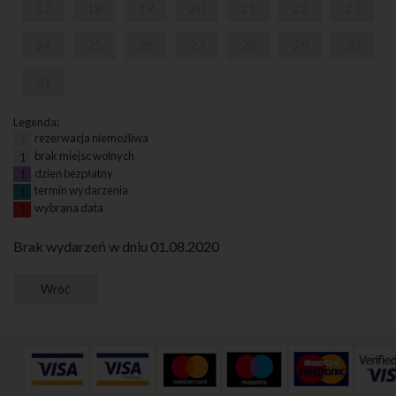
17
18
19
20
21
22
23
24
25
26
27
28
29
30
31
Legenda:
rezerwacja niemożliwa
1
brak miejsc wolnych
1
dzień bezpłatny
1
termin wydarzenia
1
wybrana data
1
Brak wydarzeń w dniu 01.08.2020