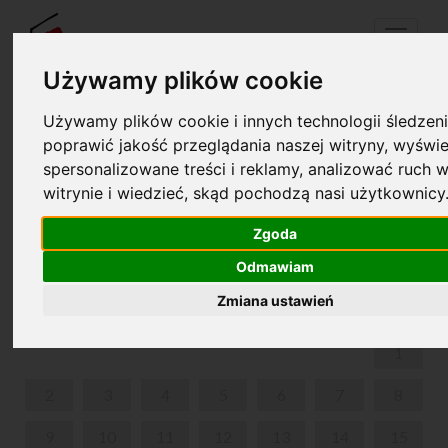
Menu
Używamy plików cookie
Używamy plików cookie i innych technologii śledzeni
Twój koszyk jest pusty!
poprawić jakość przeglądania naszej witryny, wyświe
pl
en
spersonalizowane treści i reklamy, analizować ruch w
witrynie i wiedzieć, skąd pochodzą nasi użytkownicy
MUZYKA MIĘDZY WIERSZAMI - KRAKÓW,
KANONICZA 5.
Zgoda
Odmawiam
GRUDZIEŃ 2024
Zmiana ustawień
PON
WT
ŚR
CZW
PIĄ
SOB
NIE
1
2
3
4
5
6
7
8
9
10
11
12
13
14
15