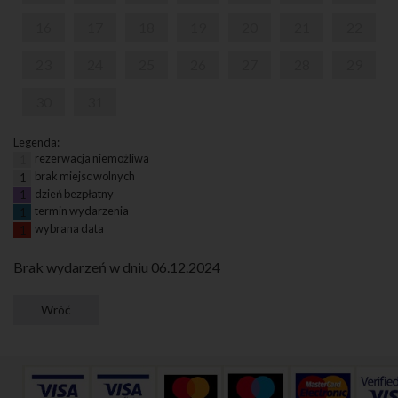
16
17
18
19
20
21
22
23
24
25
26
27
28
29
30
31
Legenda:
rezerwacja niemożliwa
1
brak miejsc wolnych
1
dzień bezpłatny
1
termin wydarzenia
1
wybrana data
1
Brak wydarzeń w dniu 06.12.2024