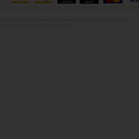
© 2026 | Narodowy Instytut Fryderyka Chopina |
System sprzedaży i
rezerwacji biletów iKSORIS
-
SoftCOM