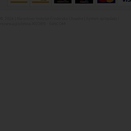
© 2026 | Narodowy Instytut Fryderyka Chopina |
System sprzedaży i
rezerwacji biletów iKSORIS
-
SoftCOM