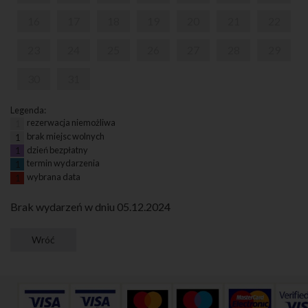
16
17
18
19
20
21
22
23
24
25
26
27
28
29
30
31
Legenda:
rezerwacja niemożliwa
1
brak miejsc wolnych
1
dzień bezpłatny
1
termin wydarzenia
1
wybrana data
1
Brak wydarzeń w dniu 05.12.2024