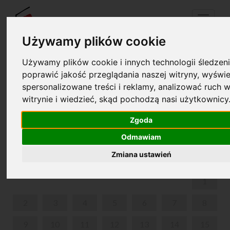
Menu
Używamy plików cookie
Używamy plików cookie i innych technologii śledzeni
Twój koszyk jest pusty!
poprawić jakość przeglądania naszej witryny, wyświe
pl
en
spersonalizowane treści i reklamy, analizować ruch w
witrynie i wiedzieć, skąd pochodzą nasi użytkownicy
MUZYKA MIĘDZY WIERSZAMI - KRAKÓW,
KANONICZA 5.
Zgoda
Odmawiam
GRUDZIEŃ 2024
Zmiana ustawień
PON
WT
ŚR
CZW
PIĄ
SOB
NIE
1
2
3
4
5
6
7
8
9
10
11
12
13
14
15