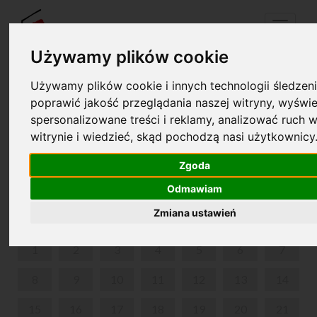
Menu
Używamy plików cookie
Używamy plików cookie i innych technologii śledzeni
Twój koszyk jest pusty!
poprawić jakość przeglądania naszej witryny, wyświe
pl
en
spersonalizowane treści i reklamy, analizować ruch w
witrynie i wiedzieć, skąd pochodzą nasi użytkownicy
20. MIĘDZYNARODOWY FESTIWAL MUZYCZNY
CHOPIN I JEGO EUROPA
Zgoda
Odmawiam
LIPIEC 2024
Zmiana ustawień
PON
WT
ŚR
CZW
PIĄ
SOB
NIE
1
2
3
4
5
6
7
8
9
10
11
12
13
14
15
16
17
18
19
20
21