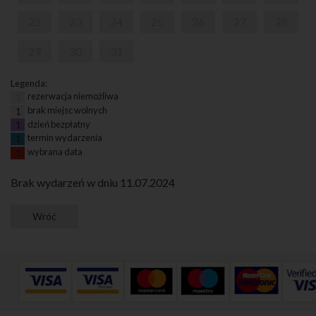
22
23
24
25
26
27
28
29
30
31
Legenda:
rezerwacja niemożliwa
1
brak miejsc wolnych
1
dzień bezpłatny
1
termin wydarzenia
1
wybrana data
1
Brak wydarzeń w dniu 11.07.2024