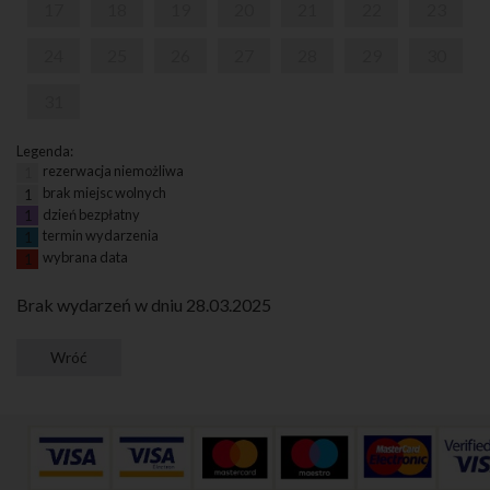
17
18
19
20
21
22
23
24
25
26
27
28
29
30
31
Legenda:
rezerwacja niemożliwa
1
brak miejsc wolnych
1
dzień bezpłatny
1
termin wydarzenia
1
wybrana data
1
Brak wydarzeń w dniu 28.03.2025