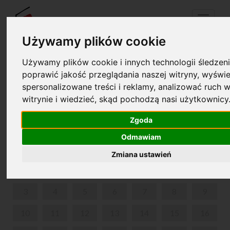
Menu
Używamy plików cookie
Używamy plików cookie i innych technologii śledzeni
Twój koszyk jest pusty!
poprawić jakość przeglądania naszej witryny, wyświe
pl
en
spersonalizowane treści i reklamy, analizować ruch w
witrynie i wiedzieć, skąd pochodzą nasi użytkownicy
KONCERTY ROCZNICOWE
Zgoda
MARZEC 2025
Odmawiam
PON
WT
ŚR
CZW
PIĄ
SOB
NIE
Zmiana ustawień
1
2
3
4
5
6
7
8
9
10
11
12
13
14
15
16