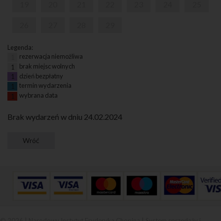
19
20
21
22
23
24
25
26
27
28
29
Legenda:
rezerwacja niemożliwa
1
brak miejsc wolnych
1
dzień bezpłatny
1
termin wydarzenia
1
wybrana data
1
Brak wydarzeń w dniu 24.02.2024
© 2026 | Narodowy Instytut Fryderyka Chopina |
System sprzedaży i