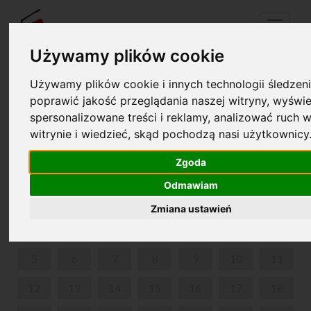
Menu
Używamy plików cookie
Używamy plików cookie i innych technologii śledzeni
Twój koszyk jest pusty!
poprawić jakość przeglądania naszej witryny, wyświe
pl
en
spersonalizowane treści i reklamy, analizować ruch w
witrynie i wiedzieć, skąd pochodzą nasi użytkownicy
KONCERTY ROCZNICOWE
Zgoda
LUTY 2024
Odmawiam
PON
WT
ŚR
CZW
PIĄ
SOB
NIE
Zmiana ustawień
1
2
3
4
5
6
7
8
9
10
11
12
13
14
15
16
17
18