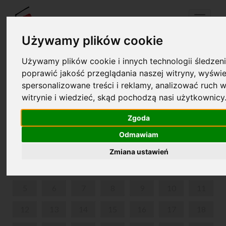
Menu
Używamy plików cookie
Używamy plików cookie i innych technologii śledzeni
Twój koszyk jest pusty!
poprawić jakość przeglądania naszej witryny, wyświe
pl
en
spersonalizowane treści i reklamy, analizować ruch w
witrynie i wiedzieć, skąd pochodzą nasi użytkownicy
KONCERTY ROCZNICOWE
Zgoda
LUTY 2024
Odmawiam
PON
WT
ŚR
CZW
PIĄ
SOB
NIE
Zmiana ustawień
1
2
3
4
5
6
7
8
9
10
11
12
13
14
15
16
17
18