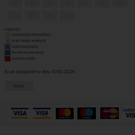
19
20
21
22
23
24
25
26
27
28
29
Legenda:
rezerwacja niemożliwa
1
brak miejsc wolnych
1
dzień bezpłatny
1
termin wydarzenia
1
wybrana data
1
Brak wydarzeń w dniu 10.02.2024
© 2026 | Narodowy Instytut Fryderyka Chopina |
System sprzedaży i