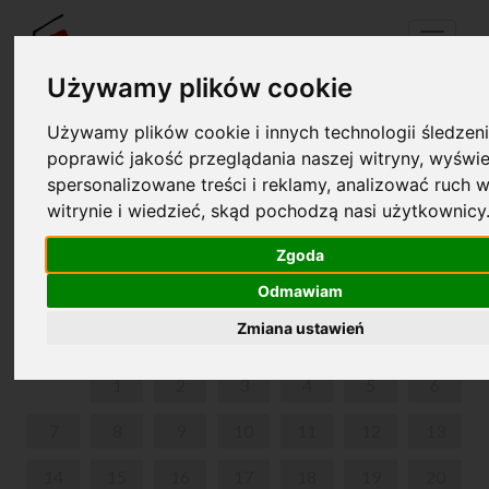
Menu
Używamy plików cookie
Używamy plików cookie i innych technologii śledzeni
Twój koszyk jest pusty!
poprawić jakość przeglądania naszej witryny, wyświe
pl
en
spersonalizowane treści i reklamy, analizować ruch w
witrynie i wiedzieć, skąd pochodzą nasi użytkownicy
XVII MIĘDZYNARODOWY FESTIWAL MUZYCZNY
CHOPIN I JEGO EUROPA
Zgoda
Odmawiam
LUTY 2022
Zmiana ustawień
PON
WT
ŚR
CZW
PIĄ
SOB
NIE
1
2
3
4
5
6
7
8
9
10
11
12
13
14
15
16
17
18
19
20