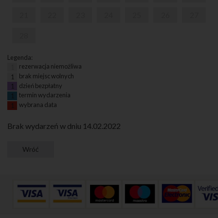
21
22
23
24
25
26
27
28
Legenda:
rezerwacja niemożliwa
1
brak miejsc wolnych
1
dzień bezpłatny
1
termin wydarzenia
1
wybrana data
1
Brak wydarzeń w dniu 14.02.2022