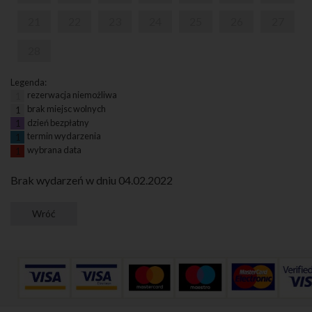
21
22
23
24
25
26
27
28
Legenda:
rezerwacja niemożliwa
1
brak miejsc wolnych
1
dzień bezpłatny
1
termin wydarzenia
1
wybrana data
1
Brak wydarzeń w dniu 04.02.2022