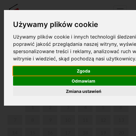
Menu
Używamy plików cookie
Używamy plików cookie i innych technologii śledzeni
Twój koszyk jest pusty!
poprawić jakość przeglądania naszej witryny, wyświe
pl
en
spersonalizowane treści i reklamy, analizować ruch w
witrynie i wiedzieć, skąd pochodzą nasi użytkownicy
XVII MIĘDZYNARODOWY FESTIWAL MUZYCZNY
CHOPIN I JEGO EUROPA
Zgoda
Odmawiam
LUTY 2022
Zmiana ustawień
PON
WT
ŚR
CZW
PIĄ
SOB
NIE
1
2
3
4
5
6
7
8
9
10
11
12
13
14
15
16
17
18
19
20