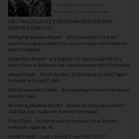
Teatr Wielki Opera Narodowa
plac Teatralny 1, 00-950 Warszawa
CRISTINA ESCLAPEZ (FORTEPIAN HISTORYCZNY),
ENSEMBLE DIALOGHI
Wolfgang Amadeus Mozart aria Donny Elviry
Mi tradì
quell’alma ingrata
z opery
Don Giovanni
(opr. na instrumenty
dęte i fortepian)
Gioacchino Rossini aria Argeny
Chi disprezza gl’infelici
z
opery
Cyrus w Babilonie
(opr. na instrumenty dęte i fortepian)
Joseph Haydn
Trio D-dur
Hob. XV:16 (oprac. na obój, fagot i
fortepian w tonacji C-dur)
Michaił Iwanowicz Glinka
Trio pathétique d-moll na fortepian,
klarnet i fagot
Wolfgang Amadeus Mozart
Sonata skrzypcowa e-moll
KV
304/300c (opr. na klarnet d’amore i fortepian)
Franz Danzi
Kwintet d-moll na fortepian, obój, klarnet,
waltornię i fagot
op. 41
Joseph Haydn
Largo z Sonaty D-dur
Hob. XVI:37