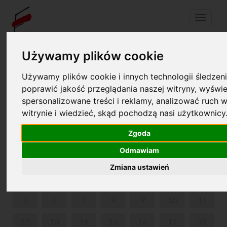
Menu
Używamy plików cookie
Twój koszyk jest pusty!
pl
en
Używamy plików cookie i innych technologii śledzeni
poprawić jakość przeglądania naszej witryny, wyświe
spersonalizowane treści i reklamy, analizować ruch w
XV MIĘDZYNARODOWY FESTIWAL MUZYCZNY
witrynie i wiedzieć, skąd pochodzą nasi użytkownicy
CHOPIN I JEGO EUROPA
Zgoda
SIERPIEŃ 2019
Odmawiam
PON
WT
ŚR
CZW
PIĄ
SOB
NIE
Zmiana ustawień
1
2
3
4
5
6
7
8
9
10
11
12
13
14
15
16
17
18