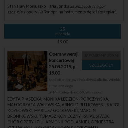
Stanisław Moniuszko aria Jontka
Szumią jodły na gór
szczycie
z opery
Halka
(opr. na instrumenty dęte i fortepian)
25
niedziela
19.00
Opera w wersji
ZAPRASZAMY DO KAS
koncertowej
25.08.2019, g.
19.00
Studio Koncertowe Polskiego Radia im. Witolda
Lutosławskiego
ul. Modzelewskiego 59, Warszawa
EDYTA PIASECKA, MONIKA LEDZION-PORCZYŃSKA,
MAŁGORZATA WALEWSKA, ARNOLD RUTKOWSKI, KAROL
KOZŁOWSKI, MARIUSZ GODLEWSKI, MARCIN
BRONIKOWSKI, TOMASZ KONIECZNY, RAFAŁ SIWEK,
CHÓR OPERY I FILHARMONII PODLASKIEJ, ORKIESTRA
XVIII WIEKU, GRZEGORZ NOWAK (DYRYGENT)