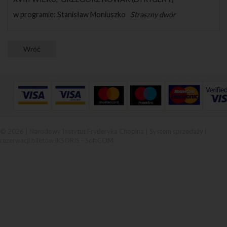
w programie: Stanisław Moniuszko
Straszny dwór
© 2026 | Narodowy Instytut Fryderyka Chopina |
System sprzedaży i
rezerwacji biletów iKSORIS
-
SoftCOM