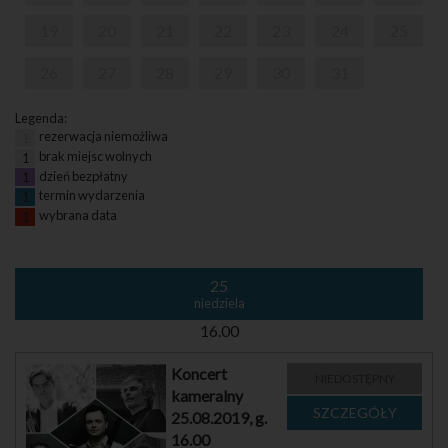
19
20
21
22
23
24
25
26
27
28
29
30
31
Legenda:
rezerwacja niemożliwa
1
brak miejsc wolnych
1
dzień bezpłatny
1
termin wydarzenia
1
wybrana data
1
25
niedziela
16.00
Koncert
NIEDOSTĘPNY
kameralny
25.08.2019, g.
16.00