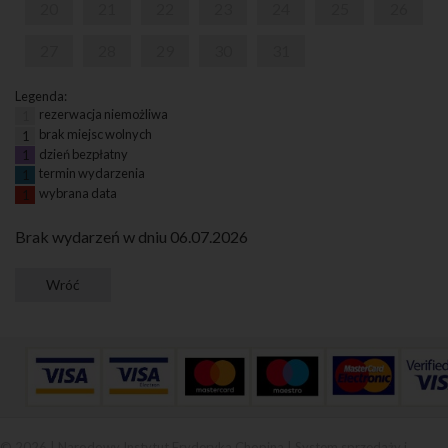
20
21
22
23
24
25
26
27
28
29
30
31
Legenda:
rezerwacja niemożliwa
1
brak miejsc wolnych
1
dzień bezpłatny
1
termin wydarzenia
1
wybrana data
1
Brak wydarzeń w dniu 06.07.2026
© 2026 | Narodowy Instytut Fryderyka Chopina |
System sprzedaży i