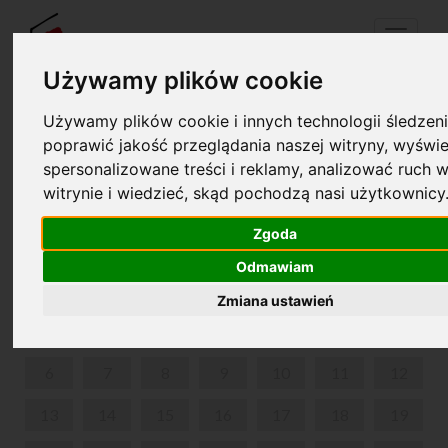
Menu
Używamy plików cookie
Używamy plików cookie i innych technologii śledzeni
Twój koszyk jest pusty!
poprawić jakość przeglądania naszej witryny, wyświe
pl
en
spersonalizowane treści i reklamy, analizować ruch w
witrynie i wiedzieć, skąd pochodzą nasi użytkownicy
LATO W NOHANT
Zgoda
LIPIEC 2026
Odmawiam
PON
WT
ŚR
CZW
PIĄ
SOB
NIE
Zmiana ustawień
1
2
3
4
5
6
7
8
9
10
11
12
13
14
15
16
17
18
19