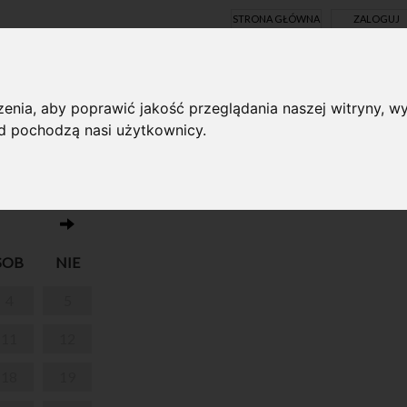
STRONA GŁÓWNA
ZALOGUJ
Y ONLINE
enia, aby poprawić jakość przeglądania naszej witryny, wy
ąd pochodzą nasi użytkownicy.
Brak wydarzeń w dniu 11.07.2026
NYCH
SOB
NIE
4
5
11
12
18
19