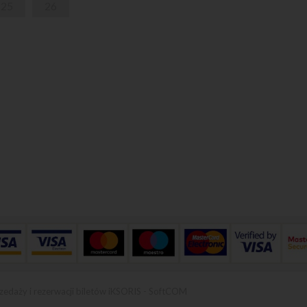
25
26
zedaży i rezerwacji biletów iKSORIS
-
SoftCOM