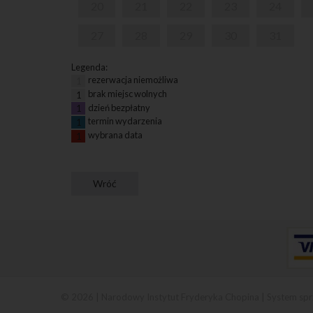
20
21
22
23
24
27
28
29
30
31
Legenda:
rezerwacja niemożliwa
1
brak miejsc wolnych
1
dzień bezpłatny
1
termin wydarzenia
1
wybrana data
1
© 2026 | Narodowy Instytut Fryderyka Chopina |
System spr