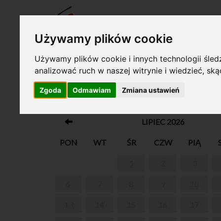
BILET
Używamy plików cookie
Używamy plików cookie i innych technologii śledz
analizować ruch w naszej witrynie i wiedzieć, sk
Twój koszyk jest pusty!
Zgoda
Odmawiam
Zmiana ustawień
CHOPIN WŚRÓD ARTYSTÓW UCZO
LIPIEC 2026
PON
WT
ŚR
CZW
PIĄ
1
2
3
6
7
8
9
10
13
14
15
16
17