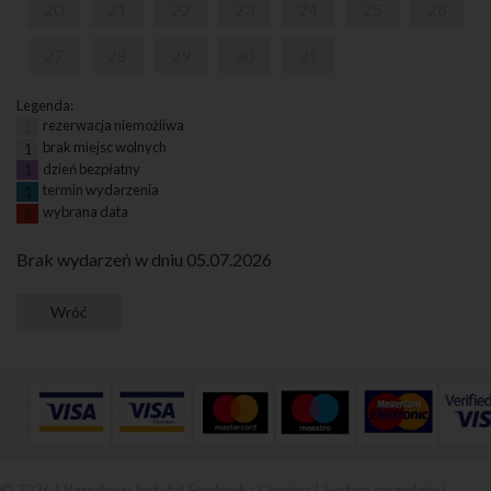
20
21
22
23
24
25
26
27
28
29
30
31
Legenda:
rezerwacja niemożliwa
1
brak miejsc wolnych
1
dzień bezpłatny
1
termin wydarzenia
1
wybrana data
1
Brak wydarzeń w dniu 05.07.2026
© 2026 | Narodowy Instytut Fryderyka Chopina |
System sprzedaży i