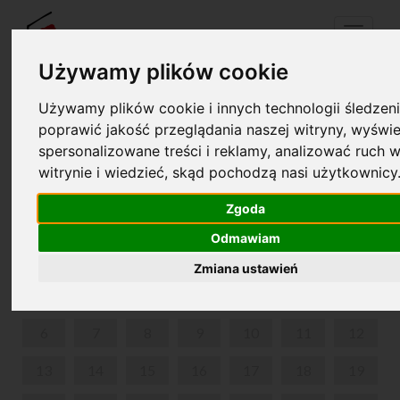
Menu
Używamy plików cookie
Używamy plików cookie i innych technologii śledzeni
Twój koszyk jest pusty!
poprawić jakość przeglądania naszej witryny, wyświe
pl
en
spersonalizowane treści i reklamy, analizować ruch w
witrynie i wiedzieć, skąd pochodzą nasi użytkownicy
CHOPIN WŚRÓD ARTYSTÓW UCZONYCH
Zgoda
LIPIEC 2026
Odmawiam
PON
WT
ŚR
CZW
PIĄ
SOB
NIE
Zmiana ustawień
1
2
3
4
5
6
7
8
9
10
11
12
13
14
15
16
17
18
19