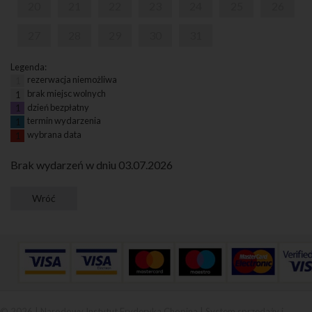
20
21
22
23
24
25
26
27
28
29
30
31
Legenda:
rezerwacja niemożliwa
1
brak miejsc wolnych
1
dzień bezpłatny
1
termin wydarzenia
1
wybrana data
1
Brak wydarzeń w dniu 03.07.2026
© 2026 | Narodowy Instytut Fryderyka Chopina |
System sprzedaży i