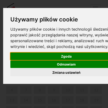
Menu
Używamy plików cookie
Używamy plików cookie i innych technologii śledzeni
Twój koszyk jest pusty!
poprawić jakość przeglądania naszej witryny, wyświe
pl
en
spersonalizowane treści i reklamy, analizować ruch w
witrynie i wiedzieć, skąd pochodzą nasi użytkownicy
CHOPIN WŚRÓD ARTYSTÓW UCZONYCH
Zgoda
LIPIEC 2026
Odmawiam
PON
WT
ŚR
CZW
PIĄ
SOB
NIE
Zmiana ustawień
1
2
3
4
5
6
7
8
9
10
11
12
13
14
15
16
17
18
19