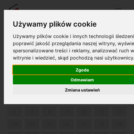
Menu
Używamy plików cookie
Używamy plików cookie i innych technologii śledzeni
Twój koszyk jest pusty!
poprawić jakość przeglądania naszej witryny, wyświe
pl
en
spersonalizowane treści i reklamy, analizować ruch w
witrynie i wiedzieć, skąd pochodzą nasi użytkownicy
FESTIWAL
Zgoda
LIPIEC 2026
Odmawiam
PON
WT
ŚR
CZW
PIĄ
SOB
NIE
Zmiana ustawień
1
2
3
4
5
6
7
8
9
10
11
12
13
14
15
16
17
18
19