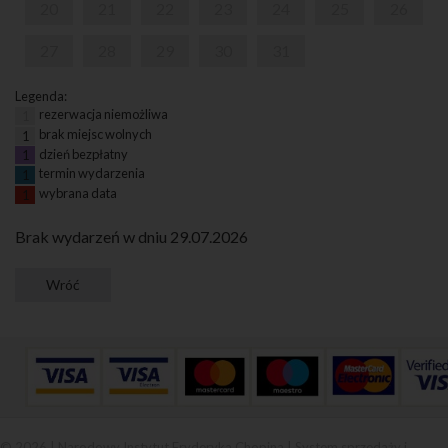
20
21
22
23
24
25
26
27
28
29
30
31
Legenda:
rezerwacja niemożliwa
1
brak miejsc wolnych
1
dzień bezpłatny
1
termin wydarzenia
1
wybrana data
1
Brak wydarzeń w dniu 29.07.2026
© 2026 | Narodowy Instytut Fryderyka Chopina |
System sprzedaży i