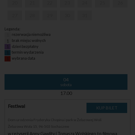
20
21
22
23
24
25
26
27
28
29
30
31
Legenda:
rezerwacja niemożliwa
1
brak miejsc wolnych
1
dzień bezpłatny
1
termin wydarzenia
1
wybrana data
1
04
sobota
17.00
Festiwal
Dom urodzenia Fryderyka Chopina i park w Żelazowej Woli
Żelazowa Wola 15, 96-503 Sochaczew
w reżyserii Anny Gawlity i Tomasza Wolskiego to filmowa