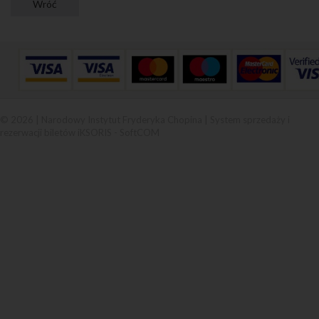
© 2026 | Narodowy Instytut Fryderyka Chopina |
System sprzedaży i
rezerwacji biletów iKSORIS
-
SoftCOM