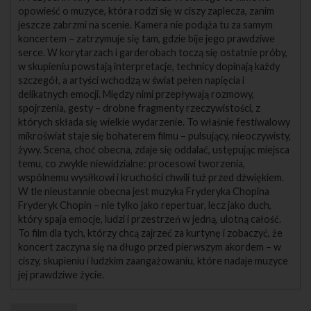
opowieść o muzyce, która rodzi się w ciszy zaplecza, zanim
jeszcze zabrzmi na scenie. Kamera nie podąża tu za samym
koncertem – zatrzymuje się tam, gdzie bije jego prawdziwe
serce. W korytarzach i garderobach toczą się ostatnie próby,
w skupieniu powstają interpretacje, technicy dopinają każdy
szczegół, a artyści wchodzą w świat pełen napięcia i
delikatnych emocji. Między nimi przepływają rozmowy,
spojrzenia, gesty – drobne fragmenty rzeczywistości, z
których składa się wielkie wydarzenie. To właśnie festiwalowy
mikroświat staje się bohaterem filmu – pulsujący, nieoczywisty,
żywy. Scena, choć obecna, zdaje się oddalać, ustępując miejsca
temu, co zwykle niewidzialne: procesowi tworzenia,
wspólnemu wysiłkowi i kruchości chwili tuż przed dźwiękiem.
W tle nieustannie obecna jest muzyka Fryderyka Chopina
Fryderyk Chopin – nie tylko jako repertuar, lecz jako duch,
który spaja emocje, ludzi i przestrzeń w jedną, ulotną całość.
To film dla tych, którzy chcą zajrzeć za kurtynę i zobaczyć, że
koncert zaczyna się na długo przed pierwszym akordem – w
ciszy, skupieniu i ludzkim zaangażowaniu, które nadaje muzyce
jej prawdziwe życie.