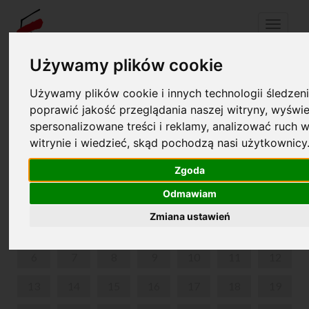
Menu
Używamy plików cookie
Używamy plików cookie i innych technologii śledzeni
Twój koszyk jest pusty!
pl
en
poprawić jakość przeglądania naszej witryny, wyświe
spersonalizowane treści i reklamy, analizować ruch w
FESTIWAL
witrynie i wiedzieć, skąd pochodzą nasi użytkownicy
LIPIEC 2026
Zgoda
Odmawiam
PON
WT
ŚR
CZW
PIĄ
SOB
NIE
Zmiana ustawień
1
2
3
4
5
6
7
8
9
10
11
12
13
14
15
16
17
18
19