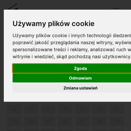
Menu
Używamy plików cookie
Używamy plików cookie i innych technologii śledzeni
Twój koszyk jest pusty!
poprawić jakość przeglądania naszej witryny, wyświe
pl
en
spersonalizowane treści i reklamy, analizować ruch w
witrynie i wiedzieć, skąd pochodzą nasi użytkownicy
FESTIWAL
Zgoda
LIPIEC 2026
Odmawiam
PON
WT
ŚR
CZW
PIĄ
SOB
NIE
Zmiana ustawień
1
2
3
4
5
6
7
8
9
10
11
12
13
14
15
16
17
18
19