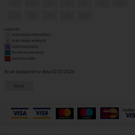
20
21
22
23
24
25
26
27
28
29
30
31
Legenda:
rezerwacja niemożliwa
1
brak miejsc wolnych
1
dzień bezpłatny
1
termin wydarzenia
1
wybrana data
1
Brak wydarzeń w dniu 02.07.2026
© 2026 | Narodowy Instytut Fryderyka Chopina |
System sprzedaży i