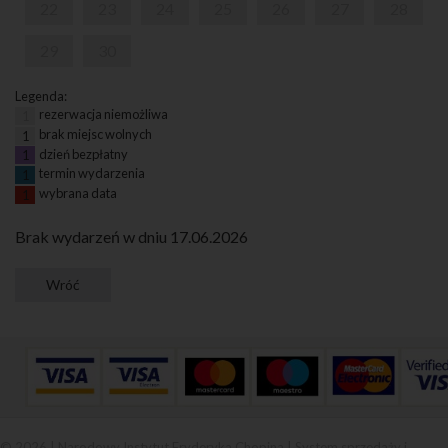
22
23
24
25
26
27
28
29
30
Legenda:
rezerwacja niemożliwa
1
brak miejsc wolnych
1
dzień bezpłatny
1
termin wydarzenia
1
wybrana data
1
Brak wydarzeń w dniu 17.06.2026
© 2026 | Narodowy Instytut Fryderyka Chopina |
System sprzedaży i