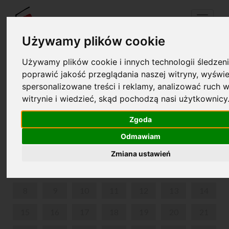
Menu
Używamy plików cookie
Używamy plików cookie i innych technologii śledzeni
Twój koszyk jest pusty!
poprawić jakość przeglądania naszej witryny, wyświe
pl
en
spersonalizowane treści i reklamy, analizować ruch w
witrynie i wiedzieć, skąd pochodzą nasi użytkownicy
DZIWNY PRZYPADEK DELFINY POTOCKIEJ
Zgoda
CZERWIEC 2026
Odmawiam
PON
WT
ŚR
CZW
PIĄ
SOB
NIE
Zmiana ustawień
1
2
3
4
5
6
7
8
9
10
11
12
13
14
15
16
17
18
19
20
21