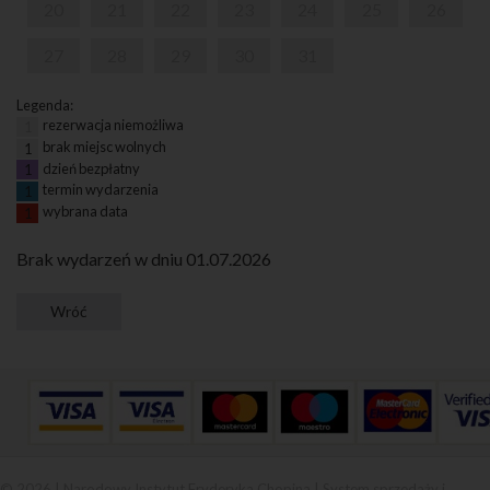
20
21
22
23
24
25
26
27
28
29
30
31
Legenda:
rezerwacja niemożliwa
1
brak miejsc wolnych
1
dzień bezpłatny
1
termin wydarzenia
1
wybrana data
1
Brak wydarzeń w dniu 01.07.2026
© 2026 | Narodowy Instytut Fryderyka Chopina |
System sprzedaży i