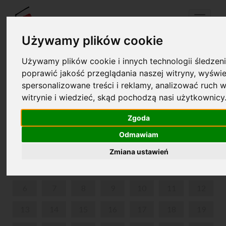
Menu
Używamy plików cookie
Używamy plików cookie i innych technologii śledzeni
Twój koszyk jest pusty!
poprawić jakość przeglądania naszej witryny, wyświe
pl
en
spersonalizowane treści i reklamy, analizować ruch w
witrynie i wiedzieć, skąd pochodzą nasi użytkownicy
BALET Z MUZYKĄ CHOPINA ,,DAMA KAMELIOWA"
Zgoda
LIPIEC 2026
Odmawiam
PON
WT
ŚR
CZW
PIĄ
SOB
NIE
Zmiana ustawień
1
2
3
4
5
6
7
8
9
10
11
12
13
14
15
16
17
18
19