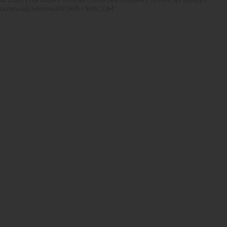
rezerwacji biletów iKSORIS
-
SoftCOM